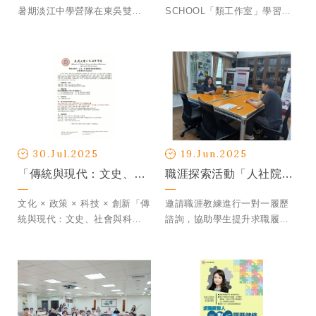
暑期淡江中學營隊在東吳雙溪
SCHOOL「類工作室」學習氛
校園與溪山社區展開了一場充
圍 ，
滿人文底蘊與創意能量的體驗
強調科技、趨勢以及人文敏感
活動。
度的課程設計 培養創新思維、
提案力、表達力、實作力
30.Jul.2025
19.Jun.2025
「傳統與現代：文史、社會與科技的跨域對話」國際學術研討會
職涯探索活動「人社院求職新鮮人一對一履歷健檢」圓滿結束
文化 × 政策 × 科技 × 創新「傳
邀請職涯教練進行一對一履歷
統與現代：文史、社會與科技
諮詢，協助學生提升求職履歷
的跨域對話」國際學術研討會
品質。