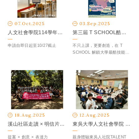
07.Oct.2025
03.Sep.2025
人文社會學院114學年度優秀與清寒獎助學金受理開始
第三屆 T SCHOOL酷學生 招募中！
申請自即日起至10/27截止
不只上課，更要創造，在 T
SCHOOL 解鎖大學最酷技能！
學分、獎學金、專業力一次收
服，讓大學生涯從此不同凡
響！
18.Aug.2025
12.Aug.2025
溪山社區走讀 × 明信片創意提案—淡江中學暑期營隊
東吳大學人文社會學院 × 大直高中「人文AI人才先修課」
提案 × 創意 × 表達力
親身體驗東吳人社院TALENT