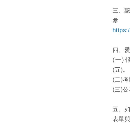
三、
https:
四、
(一)
(五)。
(二)
(三)
五、如
表單