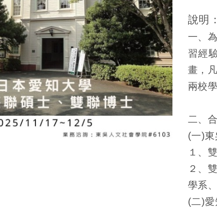
說明
一、
習經
畫，
兩校
二、
(一)
１、
２、
學系
(二)