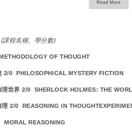
Read More
(課程名稱、學分數)
ETHODOLOGY OF THOUGHT
/0 PHILOSOPHICAL MYSTERY FICTION
界 2/0 SHERLOCK HOLMES: THE WORL
2/0 REASONING IN THOUGHTEXPERIME
 MORAL REASONING