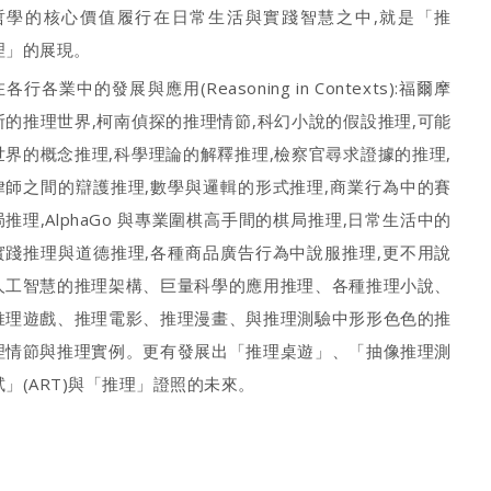
哲學的核心價值履行在日常生活與實踐智慧之中,就是「推
理」的展現。
在各行各業中的發展與應用(Reasoning in Contexts):福爾摩
斯的推理世界,柯南偵探的推理情節,科幻小說的假設推理,可能
世界的概念推理,科學理論的解釋推理,檢察官尋求證據的推理,
律師之間的辯護推理,數學與邏輯的形式推理,商業行為中的賽
局推理,AlphaGo 與專業圍棋高手間的棋局推理,日常生活中的
實踐推理與道德推理,各種商品廣告行為中說服推理,更不用說
人工智慧的推理架構、巨量科學的應用推理、各種推理小說、
推理遊戲、推理電影、推理漫畫、與推理測驗中形形色色的推
理情節與推理實例。更有發展出「推理桌遊」、「抽像推理測
試」(ART)與「推理」證照的未來。