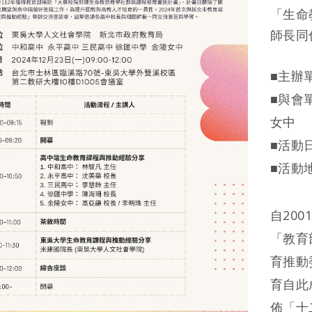
「生命
師長同
■
主辦
■
與會
女中
■
活動日期
■
活動
自20
「教育
育推動
育自此
佈「十