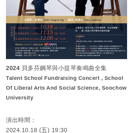
2024 貝多芬鋼琴與小提琴奏鳴曲全集
Talent School Fundraising Concert , School
Of Liberal Arts And Social Science, Soochow
University
演出時間：
2024.10.18 (五) 19:30