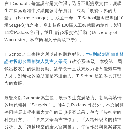
在T School，每堂課都是實作課，透過不斷提案實作，讓學
生在探索過程中持續開發才華潛能，成為「改變世界的力
量」（be the change）。成立一年，T School至今已舉辦10
場Stage交流之夜，產出超過100幅人工智慧藝術創作，製作
11檔Podcast節目，並且進行2場交流活動（University of
Worcester、私立衛理女子高級中學）。
T School才華書院之所以能夠順利孵化，
#特別感謝富蘭克林
證券投顧公司創辦人劉吉人學長
（政治系66級，本校第二屆
傑出校友）的慷慨資助。劉學長一直以來致力培育優秀年輕
人才，對母校的協助更是不遺餘力。T School是劉學長其理
念的實踐。
展覽將以Dynamic為主題，展示學生充滿活力、朝氣與熱情
的時代精神（Zeitgeist）。除AI與Podcast作品外，本次展覽
將同時展出學生四大實作的四項提案成果，包含「失智症的
科技解方」、「東吳大學新吉祥物」、「人格分裂者的精神
分析」及「跨越時空的唐人宮樂圖」。每個作品與提案都充