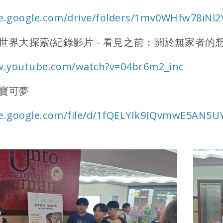
ive.google.com/drive/folders/1mv0WHfw78iNl
世界大探索(紀錄影片 - 看見之前：關於無家者的
w.youtube.com/watch?v=04br6m2_inc
啡寶可夢
ive.google.com/file/d/1fQELYIk9IQvmwE5AN5