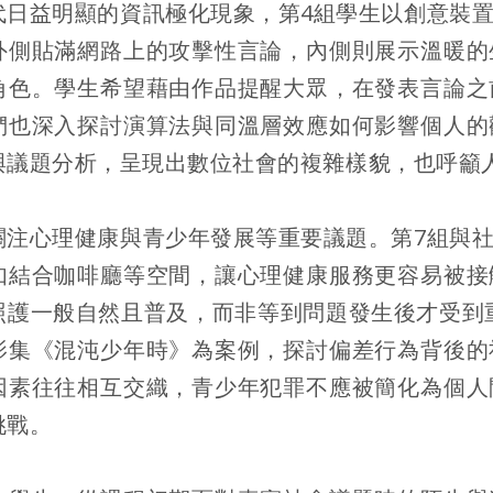
代日益明顯的資訊極化現象，第4組學生以創意裝
外側貼滿網路上的攻擊性言論，內側則展示溫暖的
角色。學生希望藉由作品提醒大眾，在發表言論之
們也深入探討演算法與同溫層效應如何影響個人的
與議題分析，呈現出數位社會的複雜樣貌，也呼籲
關注心理健康與青少年發展等重要議題。第7組與
如結合咖啡廳等空間，讓心理健康服務更容易被接
護一般自然且普及，而非等到問題發生後才受到重視
影集《混沌少年時》為案例，探討偏差行為背後的
因素往往相互交織，青少年犯罪不應被簡化為個人
挑戰。