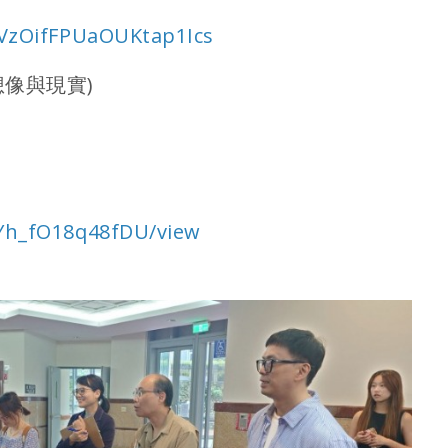
2VzOifFPUaOUKtap1Ics
想像與現實)
UYh_fO18q48fDU/view