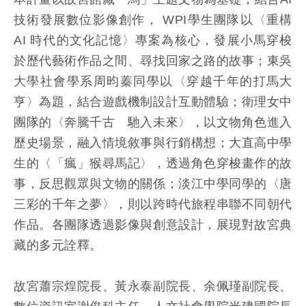
技術發展數位影像創作， WPI學生團隊以〈重構
AI 時代的文化記憶〉專案為核心，發展小馬穿梭
於歷代藝術作品之間、尋找回家之路的故事；東吳
大學社會學系周昀蓁同學以〈穿越千年的打馬大
亨〉為題，結合遊戲機制設計互動體驗；衛理女中
團隊的〈奔騰千古 馳入未來〉，以文物角色進入
歷史場景，融入情境敘事與行銷構想；大直高中學
生的〈「瘋」猴尋馬記〉，透過角色穿梭畫作的故
事，反思觀眾與文物的關係；淡江中學同學的〈唐
三彩的千年之夢〉，則以跨時代旅程串聯不同朝代
作品。各團隊透過影像與創意設計，展現對故宮典
藏的多元詮釋。
故宮蕭宗煌院長、黃永泰副院長、余佩瑾副院長、