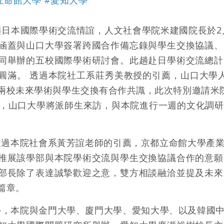
與日本國際學術交流情誼，人文社會學院米建國院長於2月
涵蓋與山口大學簽署跨國合作備忘錄與學生交換協議、
同舉辦的五校國際學術研討會。此趟赴日學術交流總計
圓滿。 透過本院社工系莊秀美教授的引薦，山口大學人文
兩校未來學術與學生交換有合作共識，此次特別邀請米院
日，山口大學將派師生來訪，與本院進行一週的文化調
過本院社會系黃芳誼老師的引薦，京都立命館大學產業社會
推展該學部與本院學術交流與學生交換協議合作的意願
部長除了表達誠摯歡迎之意，雙方相談融洽並提及未來
篇章。
外，本院與金門大學、廈門大學、愛知大學、以及韓國