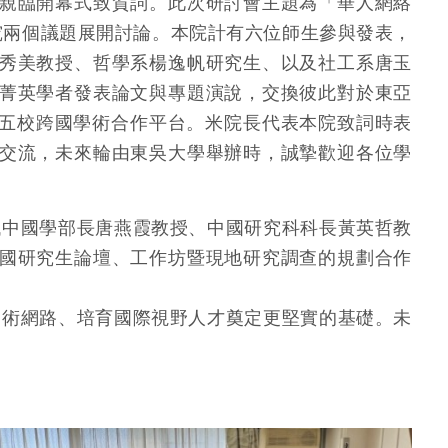
親臨開幕式致賀詞。此次研討會主題為「華人網絡
究兩個議題展開討論。本院計有六位師生參與發表，
秀美教授、哲學系楊逸帆研究生、以及社工系唐玉
菁英學者發表論文與專題演說，交換彼此對於東亞
的五校跨國學術合作平台。米院長代表本院致詞時表
交流，未來輪由東吳大學舉辦時，誠摯歡迎各位學
代中國學部長唐燕霞教授、中國研究科科長黃英哲教
國研究生論壇、工作坊暨現地研究調查的規劃合作
學術網路、培育國際視野人才奠定更堅實的基礎。未