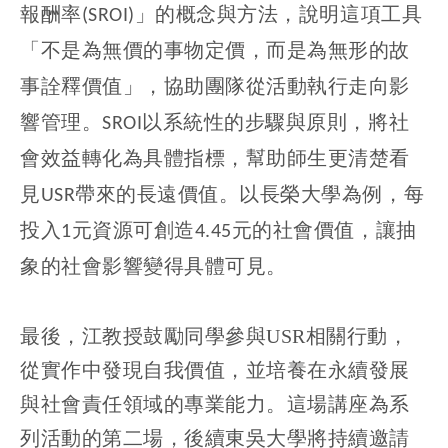
報酬率
」的概念與方法，說明這項工具
(SROI)
「不是為無價的事物定價，而是為無形的故
事詮釋價值」，協助團隊從活動執行走向影
響管理。
以系統性的步驟與原則，將社
SROI
會效益轉化為具體指標，幫助師生更清楚看
見
帶來的長遠價值。以長榮大學為例，每
USR
投入
元資源可創造
元的社會價值，讓抽
1
4.45
象的社會影響變得具體可見。
最後，江教授鼓勵同學參與USR相關行動，
從實作中發現自我價值，並培養在永續發展
與社會責任領域的專業能力。這場講座為系
列活動的第二場，後續東吳大學將持續邀請