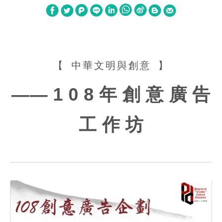
W
S
h
i
a
n
【 中華文明與創意 】
t
a
s
W
—— 1 0 8 年 創 意 廣 告
A
e
p
i
工 作 坊
p
b
o