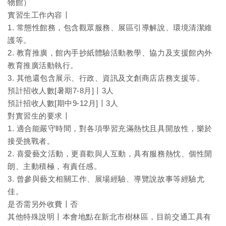
物館）
實習生工作內容〡
1. 常態性館務，包含觀眾服務、展區引導解說、環境清潔維
護等。
2. 教育推廣，館內手抄紙體驗活動教學、協力及支援館內外
教育推廣活動執行。
3. 其他還包含展示、行政、資訊及文創商店店務支援等。
預計招收人數[暑期7-8月]〡3人
預計招收人數[期中9-12月]〡3人
對實習生的要求〡
1. 適合能嚴守時間，對各項學習充滿熱忱且具開放性，樂於
接受挑戰者。
2. 喜愛藝文活動，更喜歡與人互動，具有服務熱忱、個性開
朗、主動積極，有責任感。
3. 曾參與藝文相關工作、展場經驗、導覽說故事等經驗尤
佳。
是否需另外收費〡否
其他特殊說明〡本會地點在新北市樹林區，目前交通工具有