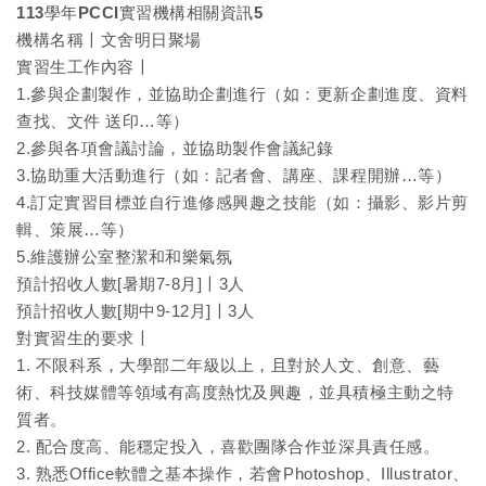
113學年PCCI實習機構相關資訊5
機構名稱〡文舍明日聚場
實習生工作內容〡
1.參與企劃製作，並協助企劃進行（如：更新企劃進度、資料
查找、文件 送印…等）
2.參與各項會議討論，並協助製作會議紀錄
3.協助重大活動進行（如：記者會、講座、課程開辦…等）
4.訂定實習目標並自行進修感興趣之技能（如：攝影、影片剪
輯、策展…等）
5.維護辦公室整潔和和樂氣氛
預計招收人數[暑期7-8月]〡3人
預計招收人數[期中9-12月]〡3人
對實習生的要求〡
1. 不限科系，大學部二年級以上，且對於人文、創意、藝
術、科技媒體等領域有高度熱忱及興趣，並具積極主動之特
質者。
2. 配合度高、能穩定投入，喜歡團隊合作並深具責任感。
3. 熟悉Office軟體之基本操作，若會Photoshop、Illustrator、