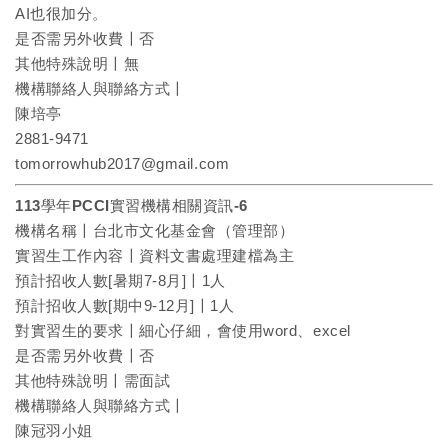
AI也很加分。
是否需另外收費〡否
其他特殊說明〡無
機構聯絡人與聯絡方式〡
陳培亭
2881-9471
tomorrowhub2017@gmail.com
113學年PCCI實習機構相關資訊-6
機構名稱〡台北市文化基金會（管理部）
實習生工作內容〡資料文書處理建檔為主
預計招收人數[暑期7-8月]〡1人
預計招收人數[期中9-12月]〡1人
對實習生的要求〡細心仔細，會使用word、excel
是否需另外收費〡否
其他特殊說明〡需面試
機構聯絡人與聯絡方式〡
陳冠羽小姐