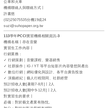
公車和火車
機構聯絡人與聯絡方式〡
許書慈
(02)25075535分機19或24
suzi@suhopaper.org.tw
113學年PCCI實習機構相關資訊-3
機構名稱〡存在音樂
實習生工作內容〡
行銷業務：
✓ 行銷策劃｜音樂課程、樂器銷售
✓ 社群操作｜IG / YT 等平台短影片內容發想與產出
✓ 數位行銷｜網站優化與設計、各平台廣告投放
✓ 演藝經紀｜藝人行程陪同、社群經營
預計招收人數[暑期7-8月]〡2人
預計招收人數[期中9-12月]〡2人
對實習生的要求〡
必備：對於藝文產業有熱忱。