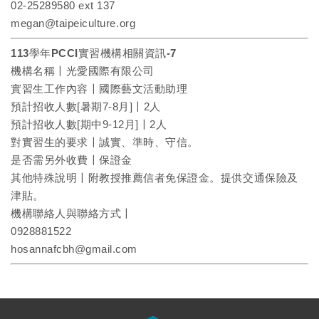
02-25289580 ext 137
megan@taipeiculture.org
113學年PCCI實習機構相關資訊-7
機構名稱〡光愛國際有限公司
實習生工作內容〡國際藝文活動助理
預計招收人數[暑期7-8月]〡2人
預計招收人數[期中9-12月]〡2人
對實習生的要求〡誠實、準時、守信。
是否需另外收費〡保證金
其他特殊說明〡附教授推薦信者免保證金。提供交通保險及
津貼。
機構聯絡人與聯絡方式〡
0928881522
hosannafcbh@gmail.com