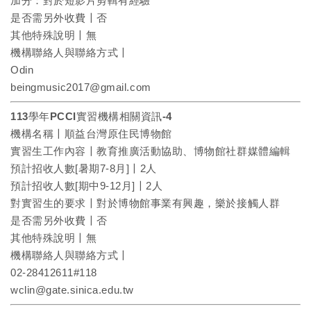
加分：對於短影片剪輯有經驗
是否需另外收費〡否
其他特殊說明〡無
機構聯絡人與聯絡方式〡
Odin
beingmusic2017@gmail.com
113學年PCCI實習機構相關資訊-4
機構名稱〡順益台灣原住民博物館
實習生工作內容〡教育推廣活動協助、博物館社群媒體編輯
預計招收人數[暑期7-8月]〡2人
預計招收人數[期中9-12月]〡2人
對實習生的要求〡對於博物館事業有興趣，樂於接觸人群
是否需另外收費〡否
其他特殊說明〡無
機構聯絡人與聯絡方式〡
02-28412611#118
wclin@gate.sinica.edu.tw