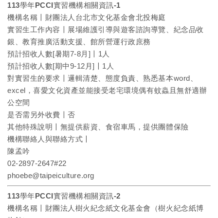
113學年PCCI實習機構相關資訊-1
機構名稱〡財團法人台北市文化基金會北投梅庭
實習生工作內容〡展場維護引導與遊客諮詢導覽、紀念品收
銀、教育推廣活動支援、館所營運行政庶務
預計招收人數[暑期7-8月]〡1人
預計招收人數[期中9-12月]〡1人
對實習生的要求〡邏輯清楚、態度負責、熟悉基本word、
excel，喜愛文化資產並能接受老宅環境偶有蚊蟲且無舒適辦
公空間
是否需另外收費〡否
其他特殊說明〡無提供薪資、食宿車馬，提供團體保險
機構聯絡人與聯絡方式〡
陳孟吟
02-2897-2647#22
phoebe@taipeiculture.org
113學年PCCI實習機構相關資訊-2
機構名稱〡財團法人樹火紀念紙文化基金會（樹火紀念紙博