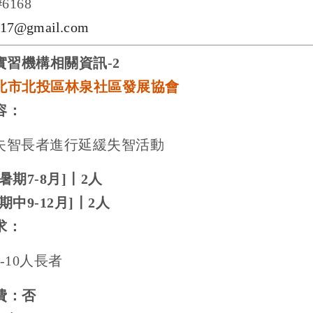
#6168
017@gmail.com
實習機構相關資訊
-2
北市北投區林泉社區發展協會
容：
失智長者進行延緩失智活動
暑期
7-8
月
]
〡
2
人
期中
9-12
月
]
〡
2
人
求：
-10
人長者
費：否