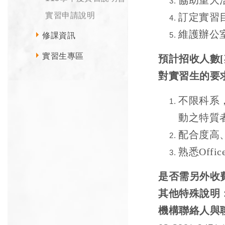
協助重大
實習申請說明
訂定實習
維護辦公
修課資訊
實習生專區
預計招收人數
[
對實習生的要
不限科系
動之特質
配合度高
熟悉
Offic
是否需另外收
其他特殊說明
機構聯絡人與