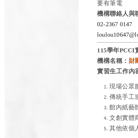
要有筆電
機構聯絡人與
02-2367 0147
loulou10647@l
115
學年
PCCI
機構名稱：
財
實習生工作內
現場公眾
傳統手工
館內紙藝
文創實體
其他依個