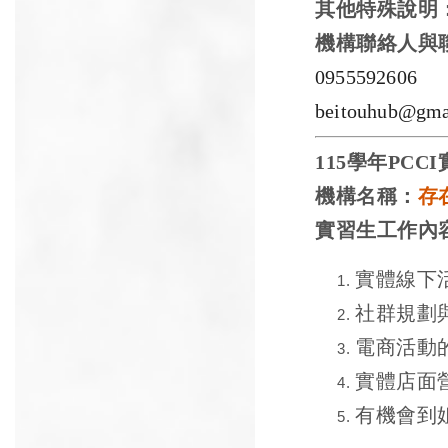
其他特殊說明
機構聯絡人與
0955592606
beitouhub@gma
115
學年
PCCI
機構名稱：
存
實習生工作內
實體線下
社群規劃
電商活動
實體店面
有機會到