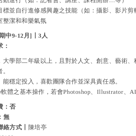
活動進行（如：記者會、講座、課程開辦
…
等）
目標並自行進修感興趣之技能（如：攝影、影片剪
室整潔和和樂氣氛
期中
9-12
月
]
〡
3
人
求：
，大學部二年級以上，且對於人文、創意、藝術、
者。
、能穩定投入，喜歡團隊合作並深具責任感。
e
軟體之基本操作，若會
Photoshop
、
Illustrator
、
A
費：否
：無
聯絡方式〡
陳培亭