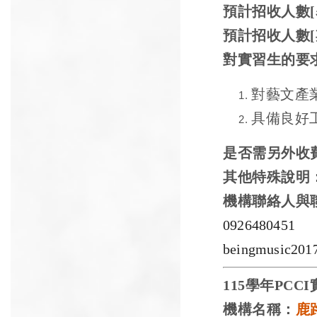
預計招收人數
[
預計招收人數
[
對實習生的要
對藝文產
具備良好
是否需另外收
其他特殊說明
機構聯絡人與
0926480451
beingmusic201
115
學年
PCCI
機構名稱：
鹿