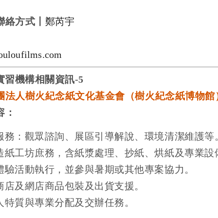
聯絡方式〡
鄭芮宇
ouloufilms.com
實習機構相關資訊
-5
團法人樹火紀念紙文化基金會（樹火紀念紙博物館
容：
服務：觀眾諮詢、展區引導解說、環境清潔維護等
造紙工坊庶務，含紙漿處理、抄紙、烘紙及專業設
體驗活動執行，並參與暑期或其他專案協力。
商店及網店商品包裝及出貨支援。
人特質與專業分配及交辦任務。