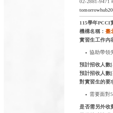
02-2881-9471 
tomorrowhub2
115
學年
PCCI
機構名稱：
臺
實習生工作內
協助帶領
預計招收人數
[
預計招收人數
[
對實習生的要
需要面對
5
是否需另外收