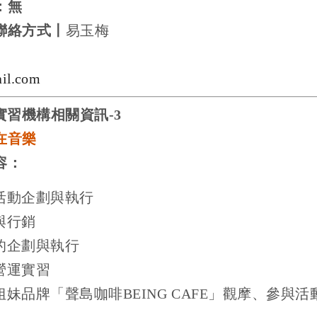
：無
聯絡方式〡
易玉梅
il.com
實習機構相關資訊
-3
在音樂
容：
活動企劃與執行
與行銷
的企劃與執行
營運實習
姐妹品牌「聲島咖啡
BEING CAFE
」觀摩、參與活