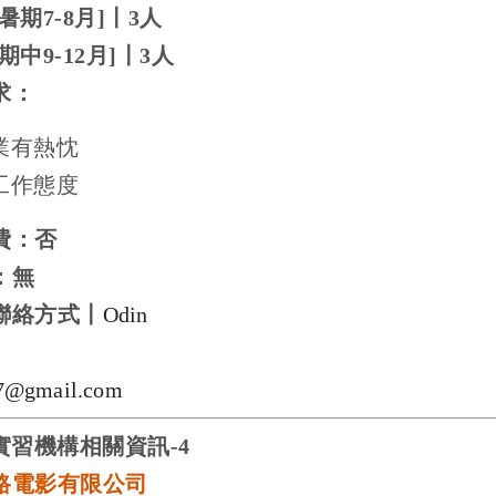
暑期
7-8
月
]
〡
3
人
期中
9-12
月
]
〡
3
人
求：
業有熱忱
工作態度
費：否
：無
聯絡方式〡
Odin
7@gmail.com
實習機構相關資訊
-4
路電影有限公司