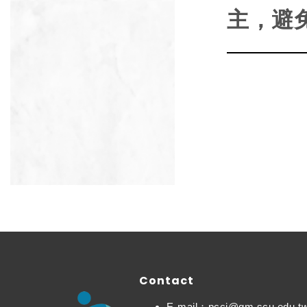
主，避
Contact
E-mail：pcci@gm.scu.edu.t