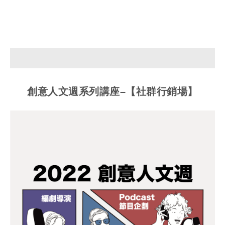
W
S
h
i
a
n
t
a
s
W
A
e
創意人文週系列講座–【社群行銷場】
p
i
p
b
o