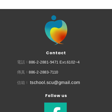
Contact
電話
886-2-2881-9471 Ext.6102~4
傳真
886-2-2883-7110
tschool.scu@gmail.com
信箱
Follow us