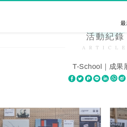
最
活動紀錄
ARTICL
T-School｜成
W
S
h
i
a
n
t
a
s