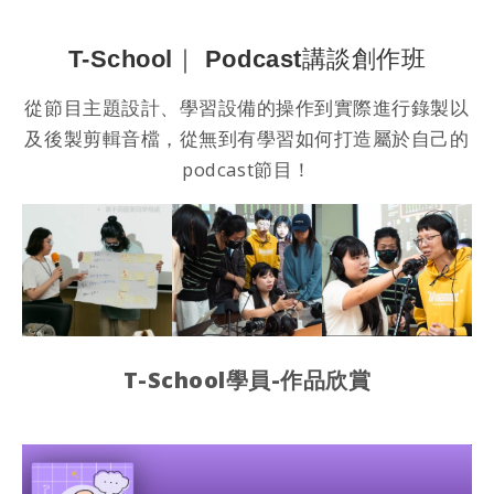
s
W
A
e
T-School｜ Podcast講談創作班
p
i
從節目主題設計、學習設備的操作到實際進行錄製以
p
b
及後製剪輯音檔，從無到有學習如何打造屬於自己的
o
podcast節目！
T-School學員-作品欣賞