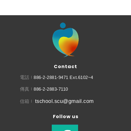
Contact
電話
886-2-2881-9471 Ext.6102~4
傳真
886-2-2883-7110
tschool.scu@gmail.com
信箱
Follow us