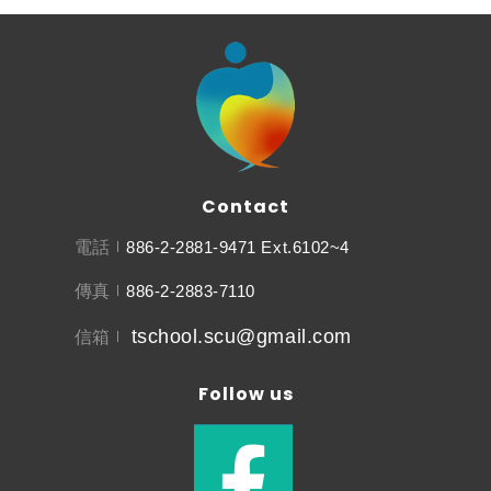
Contact
電話
886-2-2881-9471 Ext.6102~4
傳真
886-2-2883-7110
tschool.scu@gmail.com
信箱
Follow us