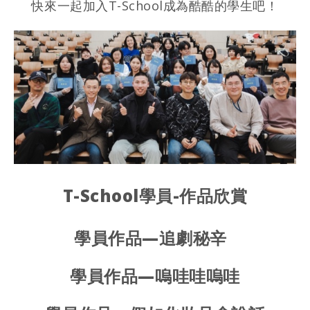
快來⼀起加⼊T-School成為酷酷的學⽣吧！
T-School學員-作品欣賞
學員作品—追劇秘⾟
學員作品—嗚哇哇嗚哇