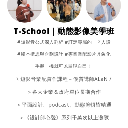
s
W
A
e
p
i
T-
School｜動態影像美學班
p
b
o
#短影⾳公式深⼊剖析 #訂定專屬的ＩＰ⼈設
#腳本構思與企劃設計 #專業業配影⽚具象化
⼿握⼀機就可以展現⾃⼰！
\ 短影⾳業配實作課程－優質講師ALaN /
＞各⼤企業＆政府單位⻑期合作
＞平⾯設計、podcast、動態剪輯皆精通
＞《設計師⼼聲》系列千萬次以上瀏覽