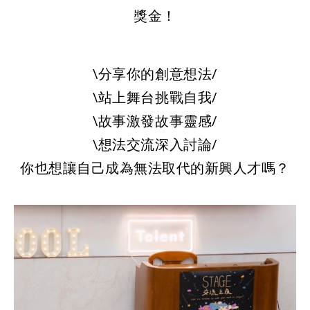
獎⾦！
\分享你的創意想法/
\站上舞台挑戰⾃我/
\故事激發故事靈感/
\想法交流深⼊討論/
你也想讓⾃⼰成為無法取代的新興⼈才嗎？