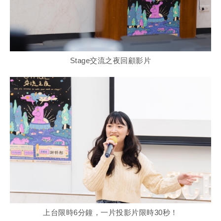
Stage交流之夜回顧影⽚
上台限時6分鐘，⼀⽚投影⽚限時30秒！