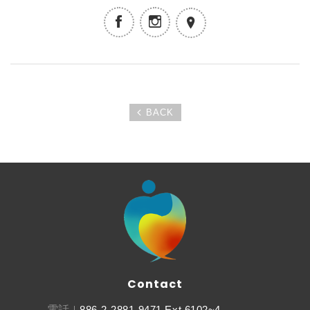
BACK
Contact
電話
886-2-2881-9471 Ext.6102~4