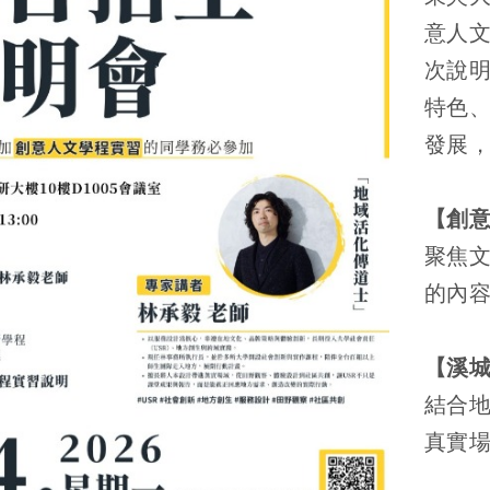
意人文
次說
特色
發展
【創
聚焦
的內
【溪
結合
真實